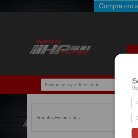
De
S
Ca
Re
Produtos Encontrados