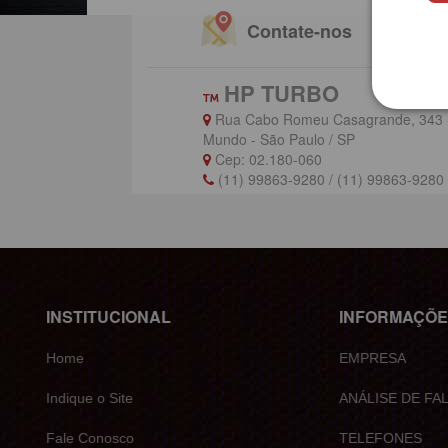
Contate-nos
HP TURBO
Rua Cabo Romeu Casagrande, 343 -
Mundo - São Paulo / SP
Cep: 02.180-060
(11) 99863-9280 / (11) 99863-928
INSTITUCIONAL
INFORMA
Home
EMPRESA
Indique o Site
ANÁLISE DE
Fale Conosco
TELEFONES