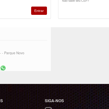
Não sabe seu CEP?
 - Parque Novo
0
ÇÕES
SIGA-NOS