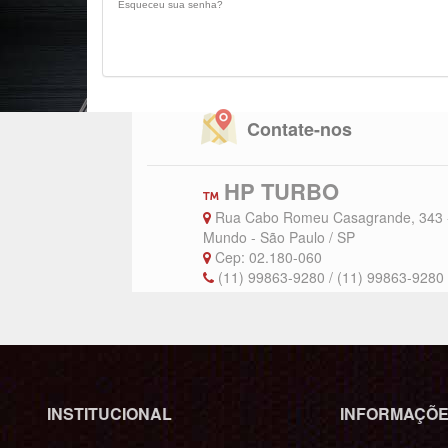
Esqueceu sua senha?
Contate-nos
HP TURBO
Rua Cabo Romeu Casagrande, 343 -
Mundo - São Paulo / SP
Cep: 02.180-060
(11) 99863-9280 / (11) 99863-928
INSTITUCIONAL
INFORMA