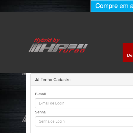
De
/ Finalização
Compra Atual
/ Identificação
Já Tenho Cadastro
E-mail
Senha